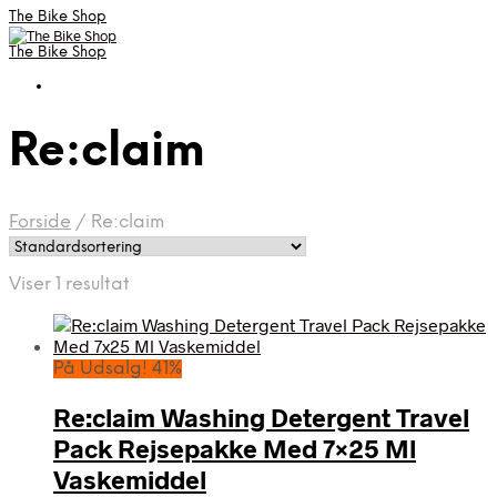
The Bike Shop
The Bike Shop
Re:claim
Forside
/
Re:claim
Viser 1 resultat
På Udsalg! 41%
Re:claim Washing Detergent Travel
Pack Rejsepakke Med 7×25 Ml
Vaskemiddel