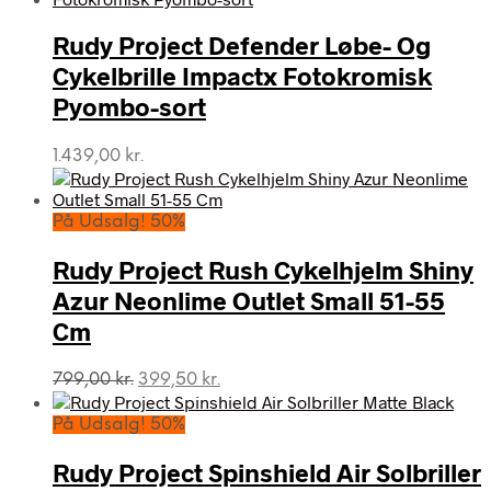
Rudy Project Defender Løbe- Og
Cykelbrille Impactx Fotokromisk
Pyombo-sort
1.439,00
kr.
På Udsalg! 50%
Rudy Project Rush Cykelhjelm Shiny
Azur Neonlime Outlet Small 51-55
Cm
Den
Den
799,00
kr.
399,50
kr.
oprindelige
aktuelle
pris
pris
På Udsalg! 50%
var:
er:
799,00 kr..
399,50 kr..
Rudy Project Spinshield Air Solbriller