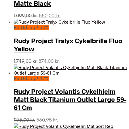
Matte Black
Den
Den
1.099,00
kr.
550,00
kr.
oprindelige
aktuelle
pris
pris
På Udsalg! 50%
var:
er:
1.099,00 kr..
550,00 kr..
Rudy Project Tralyx Cykelbrille Fluo
Yellow
Den
Den
1.749,00
kr.
874,00
kr.
oprindelige
aktuelle
pris
pris
var:
er:
På Udsalg! 42%
1.749,00 kr..
874,00 kr..
Rudy Project Volantis Cykelhjelm
Matt Black Titanium Outlet Large 59-
61 Cm
Den
Den
975,00
kr.
560,95
kr.
oprindelige
aktuelle