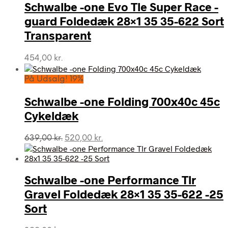
Schwalbe -one Evo Tle Super Race -
guard Foldedæk 28×1 35 35-622 Sort
Transparent
454,00
kr.
På Udsalg! 19%
Schwalbe -one Folding 700x40c 45c
Cykeldæk
Den
Den
639,00
kr.
520,00
kr.
oprindelige
aktuelle
pris
pris
var:
er:
Schwalbe -one Performance Tlr
639,00 kr..
520,00 kr..
Gravel Foldedæk 28×1 35 35-622 -25
Sort