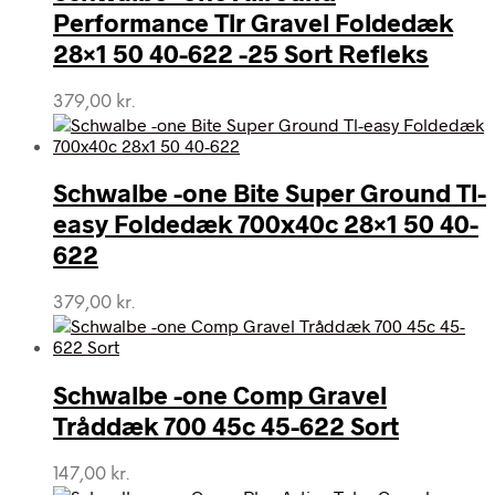
Performance Tlr Gravel Foldedæk
28×1 50 40-622 -25 Sort Refleks
379,00
kr.
Schwalbe -one Bite Super Ground Tl-
easy Foldedæk 700x40c 28×1 50 40-
622
379,00
kr.
Schwalbe -one Comp Gravel
Tråddæk 700 45c 45-622 Sort
147,00
kr.