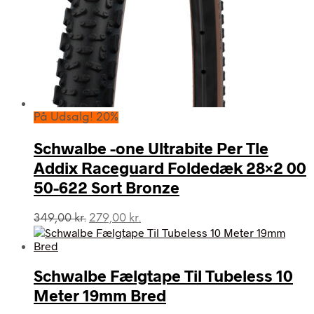
På Udsalg! 20%
Schwalbe -one Ultrabite Per Tle
Addix Raceguard Foldedæk 28×2 00
50-622 Sort Bronze
Den
Den
349,00
kr.
279,00
kr.
oprindelige
aktuelle
pris
pris
var:
er:
Schwalbe Fælgtape Til Tubeless 10
349,00 kr..
279,00 kr..
Meter 19mm Bred