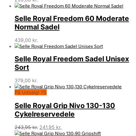
Selle Royal Freedom 60 Moderate
Normal Sadel
439,00
kr.
Selle Royal Freedom Sadel Unisex
Sort
379,00
kr.
På Udsalg! 1%
Selle Royal Grip Nivo 130-130
Cykelreservedele
Den
Den
243,95
kr.
241,95
kr.
oprindelige
aktuelle