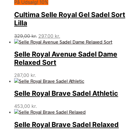
På Udsalg! 10%
Cultima Selle Royal Gel Sadel Sort
Lilla
Den
Den
329,00
kr.
297,00
kr.
oprindelige
aktuelle
pris
pris
Selle Royal Avenue Sadel Dame
var:
er:
329,00 kr..
297,00 kr..
Relaxed Sort
287,00
kr.
Selle Royal Brave Sadel Athletic
453,00
kr.
Selle Royal Brave Sadel Relaxed