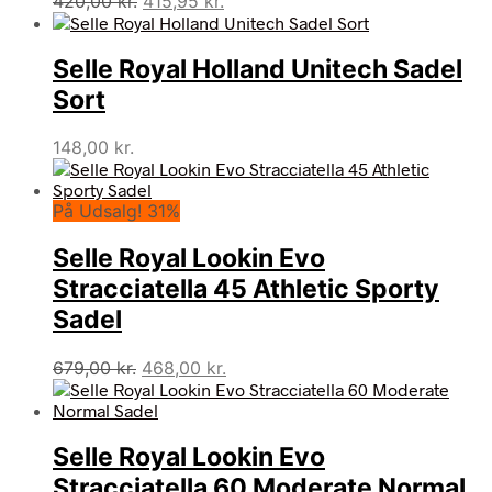
420,00
kr.
415,95
kr.
oprindelige
aktuelle
pris
pris
Selle Royal Holland Unitech Sadel
var:
er:
420,00 kr..
415,95 kr..
Sort
148,00
kr.
På Udsalg! 31%
Selle Royal Lookin Evo
Stracciatella 45 Athletic Sporty
Sadel
Den
Den
679,00
kr.
468,00
kr.
oprindelige
aktuelle
pris
pris
var:
er:
Selle Royal Lookin Evo
679,00 kr..
468,00 kr..
Stracciatella 60 Moderate Normal