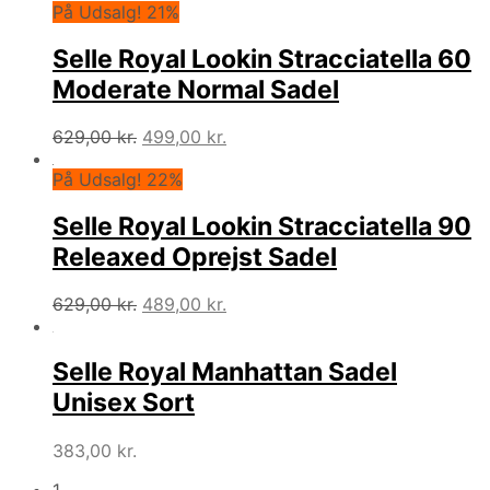
På Udsalg! 21%
pris
pris
var:
er:
Selle Royal Lookin Stracciatella 60
629,00 kr..
458,00 kr..
Moderate Normal Sadel
Den
Den
629,00
kr.
499,00
kr.
oprindelige
aktuelle
På Udsalg! 22%
pris
pris
var:
er:
Selle Royal Lookin Stracciatella 90
629,00 kr..
499,00 kr..
Releaxed Oprejst Sadel
Den
Den
629,00
kr.
489,00
kr.
oprindelige
aktuelle
pris
pris
Selle Royal Manhattan Sadel
var:
er:
629,00 kr..
489,00 kr..
Unisex Sort
383,00
kr.
1