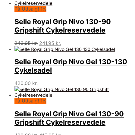
pris
pris
På Udsalg! 1%
var:
er:
243,95 kr..
241,95 kr..
Selle Royal Grip Nivo 130-90
Gripshift Cykelreservedele
Den
Den
243,95
kr.
241,95
kr.
oprindelige
aktuelle
pris
pris
Selle Royal Grip Nivo Gel 130-130
var:
er:
243,95 kr..
241,95 kr..
Cykelsadel
420,00
kr.
På Udsalg! 1%
Selle Royal Grip Nivo Gel 130-90
Gripshift Cykelreservedele
Den
Den