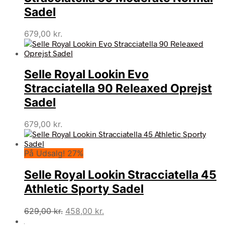
Sadel
679,00
kr.
Selle Royal Lookin Evo
Stracciatella 90 Releaxed Oprejst
Sadel
679,00
kr.
På Udsalg! 27%
Selle Royal Lookin Stracciatella 45
Athletic Sporty Sadel
Den
Den
629,00
kr.
458,00
kr.
oprindelige
aktuelle