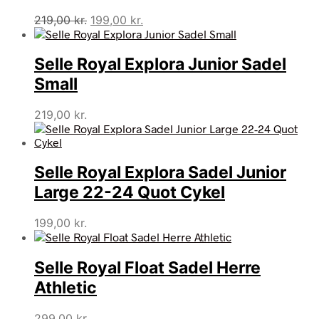
Den
Den
219,00
kr.
199,00
kr.
oprindelige
aktuelle
pris
pris
Selle Royal Explora Junior Sadel
var:
er:
219,00 kr..
199,00 kr..
Small
219,00
kr.
Selle Royal Explora Sadel Junior
Large 22-24 Quot Cykel
199,00
kr.
Selle Royal Float Sadel Herre
Athletic
299,00
kr.