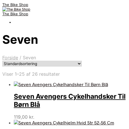
The Bike Shop
The Bike Shop
Seven
Forside
/
Seven
Viser 1–25 af 26 resultater
Seven Avengers Cykelhandsker Til
Børn Blå
119,00
kr.