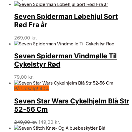
Seven Spiderman Løbehjul Sort
Rød Fra år
269,00
kr.
Seven Spiderman Vindmølle Til
Cykelstyr Rød
79,00
kr.
På Udsalg! 40%
Seven Star Wars Cykelhjelm Blå Str
52-56 Cm
Den
Den
249,00
kr.
149,00
kr.
oprindelige
aktuelle