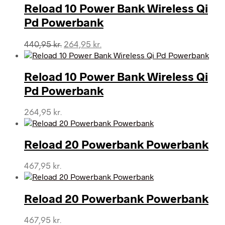
Reload 10 Power Bank Wireless Qi
Pd Powerbank
Den
Den
440,95
kr.
264,95
kr.
oprindelige
aktuelle
pris
pris
var:
er:
Reload 10 Power Bank Wireless Qi
440,95 kr..
264,95 kr..
Pd Powerbank
264,95
kr.
Reload 20 Powerbank Powerbank
467,95
kr.
Reload 20 Powerbank Powerbank
467,95
kr.