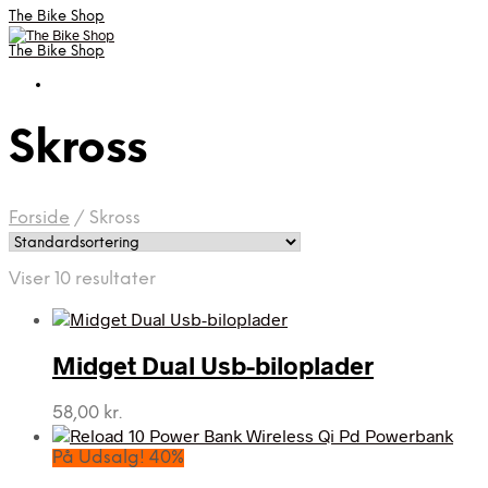
The Bike Shop
The Bike Shop
Skross
Forside
/
Skross
Viser 10 resultater
Midget Dual Usb-biloplader
58,00
kr.
På Udsalg! 40%