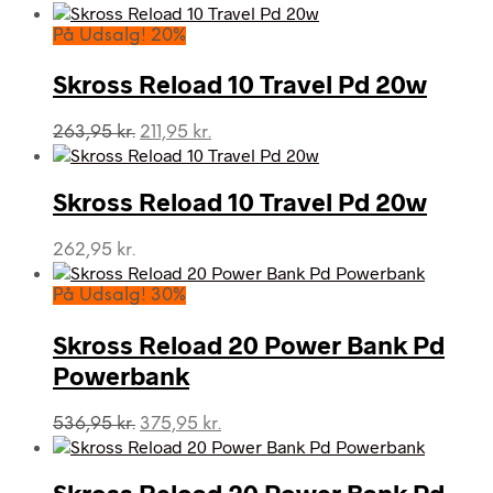
På Udsalg! 20%
Skross Reload 10 Travel Pd 20w
Den
Den
263,95
kr.
211,95
kr.
oprindelige
aktuelle
pris
pris
var:
er:
Skross Reload 10 Travel Pd 20w
263,95 kr..
211,95 kr..
262,95
kr.
På Udsalg! 30%
Skross Reload 20 Power Bank Pd
Powerbank
Den
Den
536,95
kr.
375,95
kr.
oprindelige
aktuelle
pris
pris
var:
er:
Skross Reload 20 Power Bank Pd