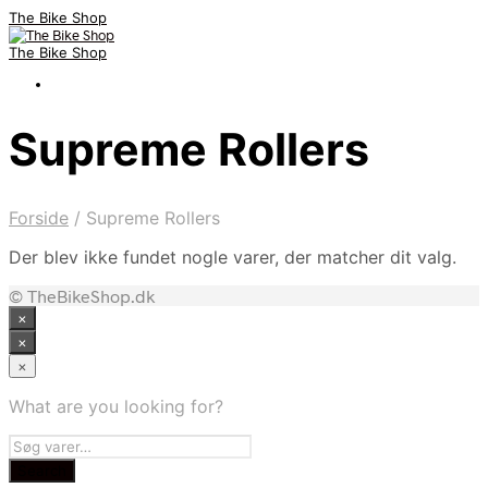
The Bike Shop
The Bike Shop
Supreme Rollers
Forside
/
Supreme Rollers
Der blev ikke fundet nogle varer, der matcher dit valg.
© TheBikeShop.dk
×
×
×
What are you looking for?