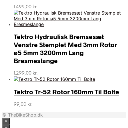
1.499,00
kr.
Tektro Hydraulisk Bremsesæt
Venstre Stemplet Med 3mm Rotor
ø5 5mm 3200mm Lang
Bresmeslange
1.299,00
kr.
Tektro Tr-52 Rotor 160mm Til Bolte
99,00
kr.
© TheBikeShop.dk
×
×