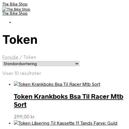
The Bike Shop
The Bike Shop
Token
Forside
/
Token
Viser 10 resultater
Token Krankboks Bsa Til Racer Mtb
Sort
299,00
kr.