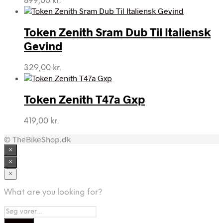
899,00
kr.
Token Zenith Sram Dub Til Italiensk
Gevind
329,00
kr.
Token Zenith T47a Gxp
419,00
kr.
© TheBikeShop.dk
×
×
×
What are you looking for?