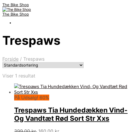
The Bike Shop
The Bike Shop
Trespaws
Forside
/
Trespaws
Viser 1 resultat
På Udsalg! 60%
Trespaws Tia Hundedækken Vind-
Og Vandtæt Rød Sort Str Xxs
Den
Den
399,00
kr.
160,00
kr.