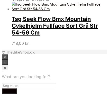
oprindelige
aktuelle
pris
pris
var:
er:
Tsg Seek Flow Bmx Mountain
449,00 kr..
249,00 kr..
Cykelhjelm Fullface Sort Grå Str
54-56 Cm
718,00
kr.
© TheBikeShop.dk
×
×
×
What are you looking for?