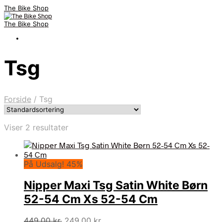
The Bike Shop
The Bike Shop
Tsg
Forside
/
Tsg
Viser 2 resultater
På Udsalg! 45%
Nipper Maxi Tsg Satin White Børn
52-54 Cm Xs 52-54 Cm
Den
Den
449,00
kr.
249,00
kr.