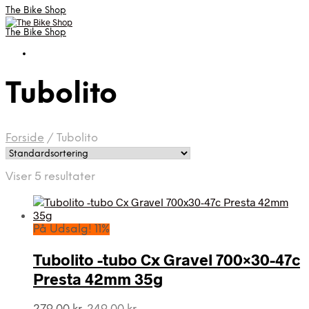
The Bike Shop
The Bike Shop
Tubolito
Forside
/
Tubolito
Viser 5 resultater
På Udsalg! 11%
Tubolito -tubo Cx Gravel 700×30-47c
Presta 42mm 35g
Den
Den