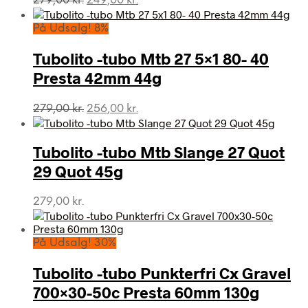
279,00
kr.
249,00
kr.
oprindelige
aktuelle
pris
pris
På Udsalg! 8%
var:
er:
279,00 kr..
249,00 kr..
Tubolito -tubo Mtb 27 5×1 80- 40
Presta 42mm 44g
Den
Den
279,00
kr.
256,00
kr.
oprindelige
aktuelle
pris
pris
var:
er:
Tubolito -tubo Mtb Slange 27 Quot
279,00 kr..
256,00 kr..
29 Quot 45g
279,00
kr.
På Udsalg! 30%
Tubolito -tubo Punkterfri Cx Gravel
700×30-50c Presta 60mm 130g