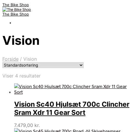
The Bike Shop
The Bike Shop
Vision
Forside
/
Vision
Viser 4 resultater
Vision Sc40 Hjulsæt 700c Clincher
Sram Xdr 11 Gear Sort
7.479,00
kr.