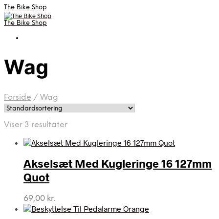
The Bike Shop
The Bike Shop
Wag
Forside
/
Wag
Viser 3 resultater
Akselsæt Med Kugleringe 16 127mm
Quot
69,00
kr.