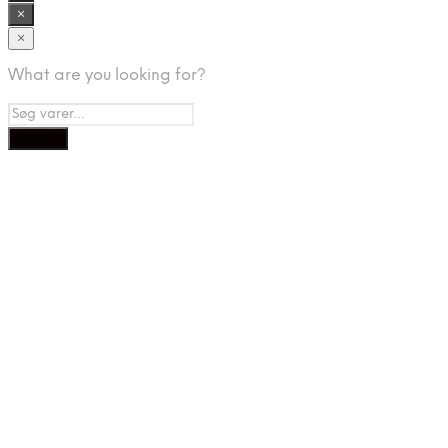
×
×
What are you looking for?