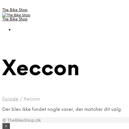
The Bike Shop
The Bike Shop
Xeccon
Forside
/
Xeccon
Der blev ikke fundet nogle varer, der matcher dit valg.
© TheBikeShop.dk
×