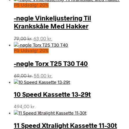
På Udsalg! 20%
-nøgle Vinkeljustering Til
Krankskåle Med Hakker
Den
Den
79,00
kr.
63,00
kr.
oprindelige
aktuelle
pris
pris
På Udsalg! 20%
var:
er:
79,00 kr..
63,00 kr..
-nøgle Torx T25 T30 T40
Den
Den
69,00
kr.
55,00
kr.
oprindelige
aktuelle
pris
pris
var:
er:
10 Speed Kassette 13-29t
69,00 kr..
55,00 kr..
494,00
kr.
11 Speed Xtralight Kassette 11-30t