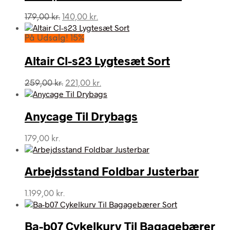
Den
Den
179,00
kr.
140,00
kr.
oprindelige
aktuelle
pris
pris
På Udsalg! 15%
var:
er:
179,00 kr..
140,00 kr..
Altair Cl-s23 Lygtesæt Sort
Den
Den
259,00
kr.
221,00
kr.
oprindelige
aktuelle
pris
pris
var:
er:
Anycage Til Drybags
259,00 kr..
221,00 kr..
179,00
kr.
Arbejdsstand Foldbar Justerbar
1.199,00
kr.
Ba-b07 Cykelkurv Til Bagagebærer