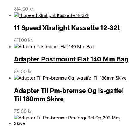
814,00
kr.
11 Speed Xtralight Kassette 12-32t
411,00
kr.
Adapter Postmount Flat 140 Mm Bag
89,00
kr.
Adapter Til Pm-bremse Og Is-gaffel
Til 180mm Skive
75,00
kr.