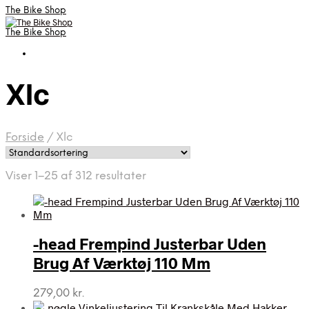
The Bike Shop
The Bike Shop
Xlc
Forside
/
Xlc
Viser 1–25 af 312 resultater
-head Frempind Justerbar Uden
Brug Af Værktøj 110 Mm
279,00
kr.