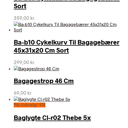
Sort
359,00
kr.
Ba-b10 Cykelkurv Til Bagagebærer
45x31x20 Cm Sort
299,00
kr.
Bagagestrop 46 Cm
69,00
kr.
På Udsalg! 9%
Baglygte Cl-r02 Thebe 5x