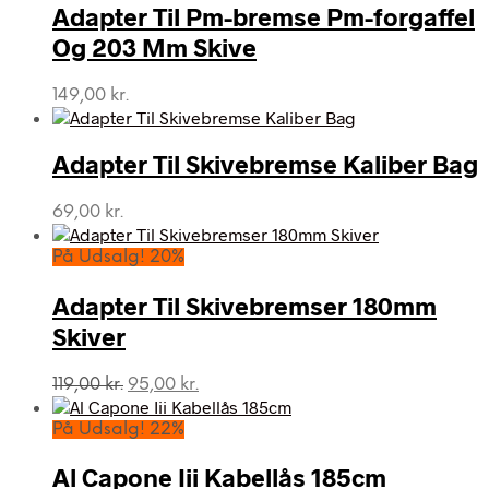
Adapter Til Pm-bremse Pm-forgaffel
Og 203 Mm Skive
149,00
kr.
Adapter Til Skivebremse Kaliber Bag
69,00
kr.
På Udsalg! 20%
Adapter Til Skivebremser 180mm
Skiver
Den
Den
119,00
kr.
95,00
kr.
oprindelige
aktuelle
pris
pris
På Udsalg! 22%
var:
er:
119,00 kr..
95,00 kr..
Al Capone Iii Kabellås 185cm