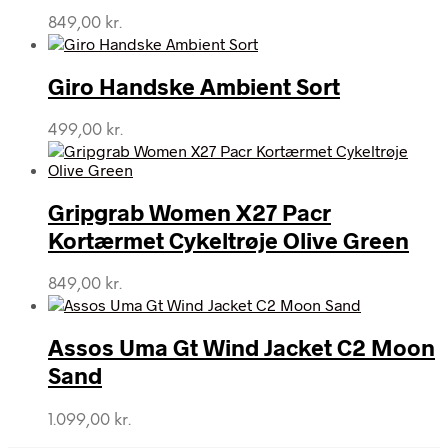
849,00
kr.
Giro Handske Ambient Sort
499,00
kr.
Gripgrab Women X27 Pacr
Kortærmet Cykeltrøje Olive Green
849,00
kr.
Assos Uma Gt Wind Jacket C2 Moon
Sand
1.099,00
kr.