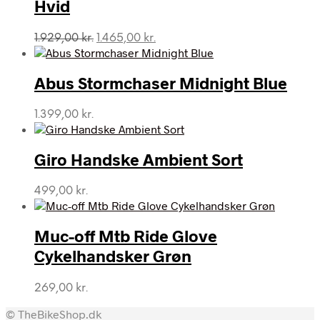
Hvid
Den
Den
1.929,00
kr.
1.465,00
kr.
oprindelige
aktuelle
pris
pris
var:
er:
Abus Stormchaser Midnight Blue
1.929,00 kr..
1.465,00 kr..
1.399,00
kr.
Giro Handske Ambient Sort
499,00
kr.
Muc-off Mtb Ride Glove
Cykelhandsker Grøn
269,00
kr.
© TheBikeShop.dk