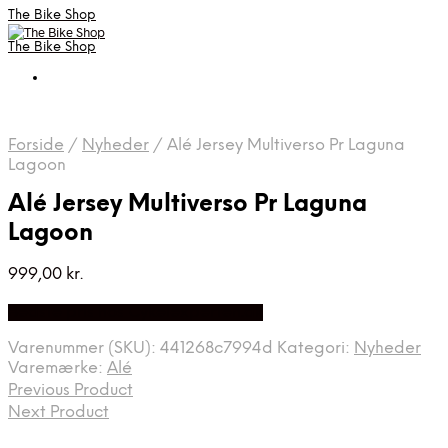
The Bike Shop
The Bike Shop
Forside
/
Nyheder
/
Alé Jersey Multiverso Pr Laguna
Lagoon
Alé Jersey Multiverso Pr Laguna
Lagoon
999,00
kr.
Bedste pris hos Cykelexperten.dk
Varenummer (SKU):
441268c7994d
Kategori:
Nyheder
Varemærke:
Alé
Previous Product
Next Product