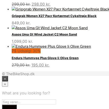
Den
Den
299,00
kr.
298,00
kr.
oprindelige
aktuelle
pris
pris
Gripgrab Women X27 Pacr Kortærmet Cykeltrøje Black
var:
er:
849,00
kr.
299,00 kr..
298,00 kr..
Assos Uma Gt Wind Jacket C2 Moon Sand
1.099,00
kr.
På Udsalg! 30%
Endura Hummvee Plus Glove Ii Olive Green
Den
Den
279,00
kr.
195,00
kr.
oprindelige
aktuelle
© TheBikeShop.dk
pris
pris
×
var:
er:
279,00 kr..
195,00 kr..
×
What are you looking for?