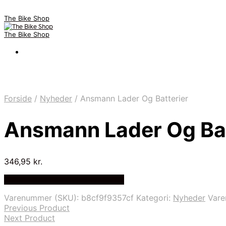
The Bike Shop
The Bike Shop
Forside
/
Nyheder
/
Ansmann Lader Og Batterier
Ansmann Lader Og Bat
346,95
kr.
Bedste pris hos Cykel-lygter.dk
Varenummer (SKU):
b8cf9f9357cf
Kategori:
Nyheder
Var
Previous Product
Next Product