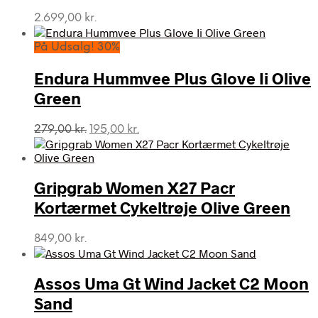
2.699,00
kr.
På Udsalg! 30%
Endura Hummvee Plus Glove Ii Olive
Green
Den
Den
279,00
kr.
195,00
kr.
oprindelige
aktuelle
pris
pris
var:
er:
Gripgrab Women X27 Pacr
279,00 kr..
195,00 kr..
Kortærmet Cykeltrøje Olive Green
849,00
kr.
Assos Uma Gt Wind Jacket C2 Moon
Sand