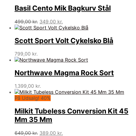
Basil Cento Mik Bagkurv Stål
Den
Den
499,00
kr.
349,00
kr.
oprindelige
aktuelle
pris
pris
var:
er:
Scott Sport Volt Cykelsko Blå
499,00 kr..
349,00 kr..
799,00
kr.
Northwave Magma Rock Sort
1.399,00
kr.
På Udsalg! 40%
Milkit Tubeless Conversion Kit 45
Mm 35 Mm
Den
Den
649,00
kr.
389,00
kr.