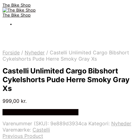
The Bike Shop
The Bike Shop
Forside
/
Nyheder
/
Castelli Unlimited Cargo Bibshort
Cykelshorts Pude Herre Smoky Gray Xs
Castelli Unlimited Cargo Bibshort
Cykelshorts Pude Herre Smoky Gray
Xs
999,00
kr.
Bedste pris hos Cykelpartner.dk
Varenummer (SKU):
9e889d3934ca
Kategori:
Nyheder
Varemærke:
Castelli
Previous Product