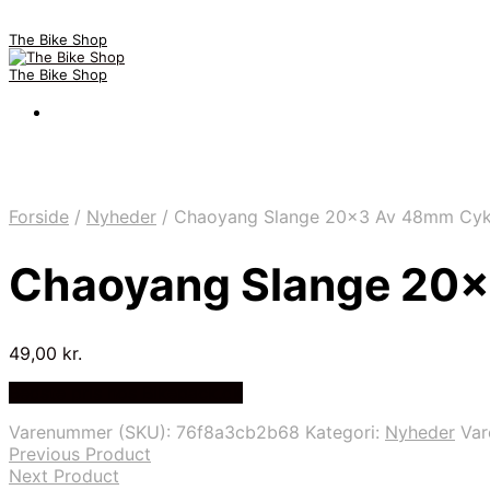
The Bike Shop
The Bike Shop
Forside
/
Nyheder
/
Chaoyang Slange 20×3 Av 48mm Cyk
Chaoyang Slange 20×
49,00
kr.
Bedste pris hos Bikepack.dk
Varenummer (SKU):
76f8a3cb2b68
Kategori:
Nyheder
Va
Previous Product
Next Product