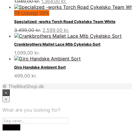
Den
Den
1.949,00
kr.
1.364,00
kr.
oprindelige
aktuelle
pris
pris
På Udsalg! 26%
var:
er:
Specialized -works Torch Road Cykelsko Team White
1.949,00 kr..
1.364,00 kr..
Den
Den
3.499,00
kr.
2.599,00
kr.
oprindelige
aktuelle
pris
pris
Crankbrothers Mallet Lace Mtb Cykelsko Sort
var:
er:
1.099,00
kr.
3.499,00 kr..
2.599,00 kr..
Giro Handske Ambient Sort
499,00
kr.
© TheBikeShop.dk
×
×
What are you looking for?