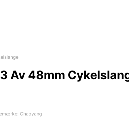
elslange
3 Av 48mm Cykelslan
remærke:
Chaoyang