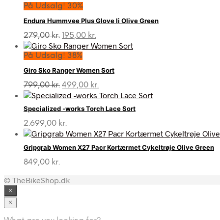
På Udsalg! 30%
Endura Hummvee Plus Glove Ii Olive Green
Den
Den
279,00
kr.
195,00
kr.
oprindelige
aktuelle
pris
pris
På Udsalg! 38%
var:
er:
Giro Sko Ranger Women Sort
279,00 kr..
195,00 kr..
Den
Den
799,00
kr.
499,00
kr.
oprindelige
aktuelle
pris
pris
Specialized -works Torch Lace Sort
var:
er:
799,00 kr..
499,00 kr..
2.699,00
kr.
Gripgrab Women X27 Pacr Kortærmet Cykeltrøje Olive Green
849,00
kr.
© TheBikeShop.dk
×
×