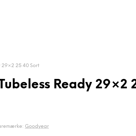
 29×2 25 40 Sort
 Tubeless Ready 29×2 2
aremærke:
Goodyear