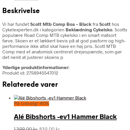
Beskrivelse
Vi har fundet
Scott Mtb Comp Boa – Black
fra
Scott
hos
Cykelexperten.dk i kategorien
Beklædning Cykelsko
. Scotts
populære Road Comp MTB cykelsko i en smart matsort
farve. Skoen er et lækkert bevis på at god pasform og high-
performance ikke altid skal have en høj pris. Scott MTB
Comp med et anatomisk centreret drejespænde, som gør
det nemt at justerer skoens p
Yderlige produktinformationer:
Produkt id: 2758945547012
Relaterede varer
På Udsalg! 40%
Alé Bibshorts -ev1 Hammer Black
Den
Den
1.399,00
kr.
839,00
kr.