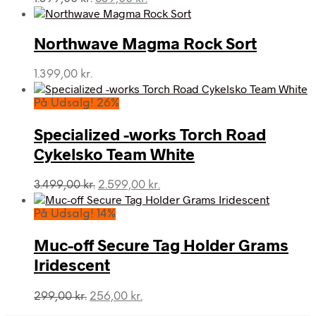
oprindelige
aktuelle
pris
pris
var:
er:
Northwave Magma Rock Sort
1.399,00 kr..
839,00 kr..
1.399,00
kr.
På Udsalg! 26%
Specialized -works Torch Road
Cykelsko Team White
Den
Den
3.499,00
kr.
2.599,00
kr.
oprindelige
aktuelle
pris
pris
På Udsalg! 14%
var:
er:
3.499,00 kr..
2.599,00 kr..
Muc-off Secure Tag Holder Grams
Iridescent
Den
Den
299,00
kr.
256,00
kr.
oprindelige
aktuelle