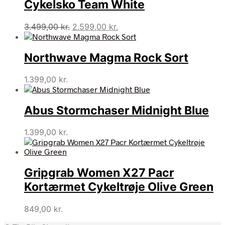
Cykelsko Team White
Den
Den
3.499,00
kr.
2.599,00
kr.
oprindelige
aktuelle
pris
pris
Northwave Magma Rock Sort
var:
er:
3.499,00 kr..
2.599,00 kr..
1.399,00
kr.
Abus Stormchaser Midnight Blue
1.399,00
kr.
Gripgrab Women X27 Pacr
Kortærmet Cykeltrøje Olive Green
849,00
kr.