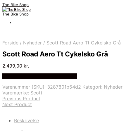
The Bike Shop
The Bike Shop
Forside
/
Nyheder
/
Scott Road Aero Tt Cykelsko Grå
Scott Road Aero Tt Cykelsko Grå
2.499,00
kr.
Bedste pris hos Cykelexperten.dk
Varenummer (SKU):
3287801b54d2
Kategori:
Nyheder
Varemærke:
Scott
Previous Product
Next Product
Beskrivelse