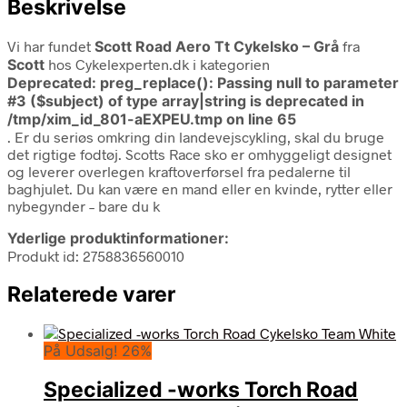
Beskrivelse
Vi har fundet
Scott Road Aero Tt Cykelsko – Grå
fra
Scott
hos Cykelexperten.dk i kategorien
Deprecated
: preg_replace(): Passing null to parameter
#3 ($subject) of type array|string is deprecated in
/tmp/xim_id_801-aEXPEU.tmp
on line
65
. Er du seriøs omkring din landevejscykling, skal du bruge
det rigtige fodtøj. Scotts Race sko er omhyggeligt designet
og leverer overlegen kraftoverførsel fra pedalerne til
baghjulet. Du kan være en mand eller en kvinde, rytter eller
nybegynder – bare du k
Yderlige produktinformationer:
Produkt id: 2758836560010
Relaterede varer
På Udsalg! 26%
Specialized -works Torch Road