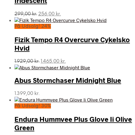
Iridescent
Den
Den
299,00
kr.
256,00
kr.
oprindelige
aktuelle
pris
pris
På Udsalg! 24%
var:
er:
299,00 kr..
256,00 kr..
Fizik Tempo R4 Overcurve Cykelsko
Hvid
Den
Den
1.929,00
kr.
1.465,00
kr.
oprindelige
aktuelle
pris
pris
var:
er:
Abus Stormchaser Midnight Blue
1.929,00 kr..
1.465,00 kr..
1.399,00
kr.
På Udsalg! 30%
Endura Hummvee Plus Glove Ii Olive
Green