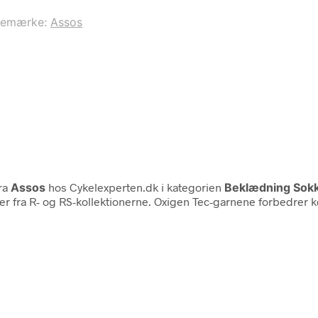
remærke:
Assos
ra
Assos
hos Cykelexperten.dk i kategorien
Beklædning Sok
r trøjer fra R- og RS-kollektionerne. Oxigen Tec-garnene forbed