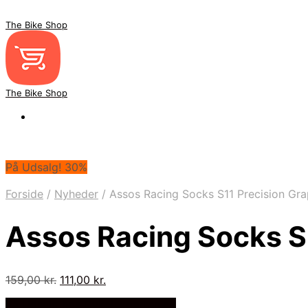
The Bike Shop
The Bike Shop
På Udsalg! 30%
Forside
/
Nyheder
/
Assos Racing Socks S11 Precision Gra
Assos Racing Socks S1
Den
Den
159,00
kr.
111,00
kr.
oprindelige
aktuelle
På Udsalg hos Cykelexperten.dk
pris
pris