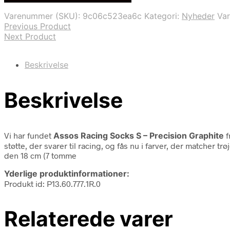
var:
er:
Varenummer (SKU):
9c06c523ea6c
Kategori:
Nyheder
Va
159,00 kr..
111,00 kr..
Previous Product
Next Product
Beskrivelse
Beskrivelse
Vi har fundet
Assos Racing Socks S – Precision Graphite
f
støtte, der svarer til racing, og fås nu i farver, der matche
den 18 cm (7 tomme
Yderlige produktinformationer:
Produkt id: P13.60.777.1R.0
Relaterede varer