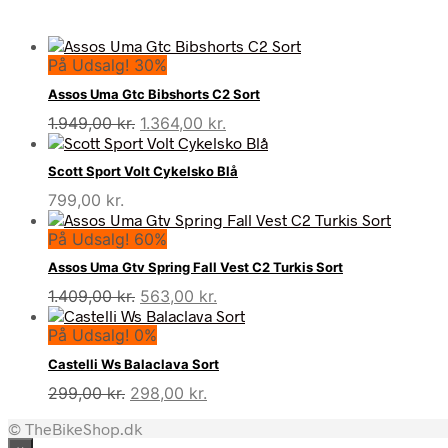
På Udsalg! 30%
Assos Uma Gtc Bibshorts C2 Sort
Den
Den
1.949,00
kr.
1.364,00
kr.
oprindelige
aktuelle
pris
pris
Scott Sport Volt Cykelsko Blå
var:
er:
799,00
kr.
1.949,00 kr..
1.364,00 kr..
På Udsalg! 60%
Assos Uma Gtv Spring Fall Vest C2 Turkis Sort
Den
Den
1.409,00
kr.
563,00
kr.
oprindelige
aktuelle
På Udsalg! 0%
pris
pris
var:
er:
Castelli Ws Balaclava Sort
1.409,00 kr..
563,00 kr..
Den
Den
299,00
kr.
298,00
kr.
oprindelige
aktuelle
© TheBikeShop.dk
pris
pris